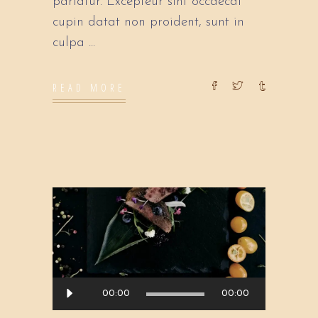
pariatur. Excepteur sint occaecat
cupin datat non proident, sunt in
culpa
READ MORE
Audio
00:00
00:00
Player