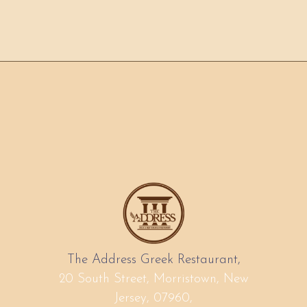
The Address Greek Restaurant,
20 South Street, Morristown, New
Jersey, 07960,