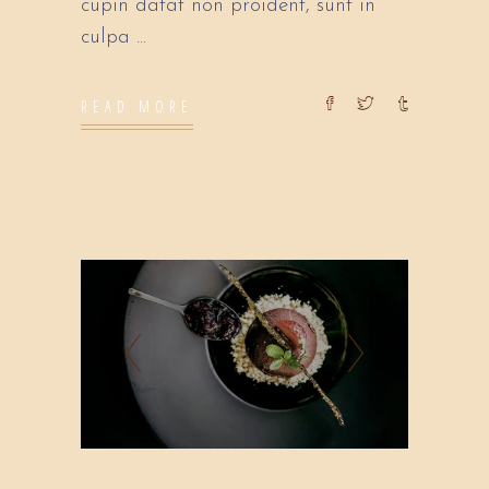
cupin datat non proident, sunt in
culpa
READ MORE