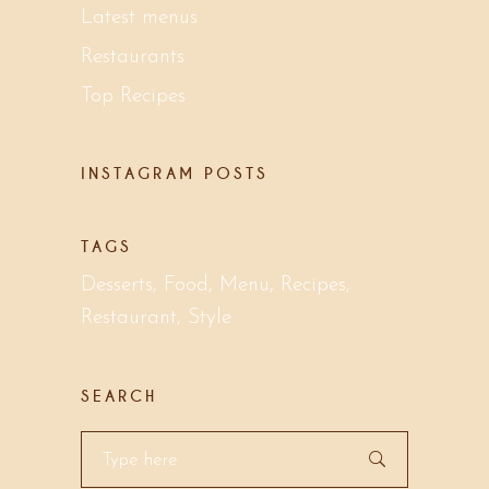
Latest menus
Restaurants
Top Recipes
INSTAGRAM POSTS
TAGS
Desserts
Food
Menu
Recipes
Restaurant
Style
SEARCH
Search
for: