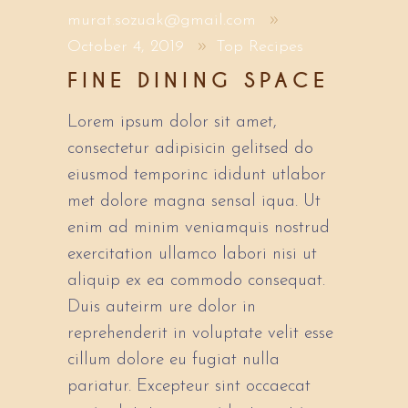
murat.sozuak@gmail.com
October 4, 2019
Top Recipes
FINE DINING SPACE
Lorem ipsum dolor sit amet,
consectetur adipisicin gelitsed do
eiusmod temporinc ididunt utlabor
met dolore magna sensal iqua. Ut
enim ad minim veniamquis nostrud
exercitation ullamco labori nisi ut
aliquip ex ea commodo consequat.
Duis auteirm ure dolor in
reprehenderit in voluptate velit esse
cillum dolore eu fugiat nulla
pariatur. Excepteur sint occaecat